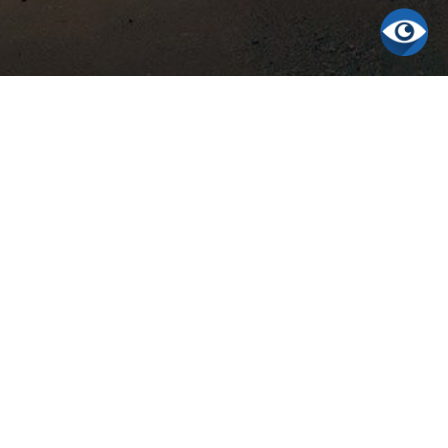
ON FINDEN
rmannstadt seit 1965
3700 · Fax: +49 (0)9194 737029
ungen