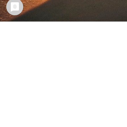
CAMPIN
Autohaus Hirsch – I
Autohaus Hirsch OHG · Forchhe
Imp