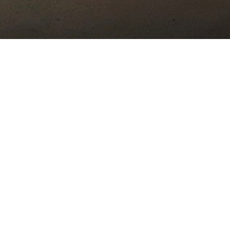
G-STELLPLATZ FINDEN
ENTSORGUNGSSTATI
hr Mobilitätsspezialist in Ebe
imer Str. 44, 91320 Ebermannstadt · Tel.: +49 (0)9194 7
ressum
·
Datenschutz
·
AGB
·
Redaktion
·
Cookie-Einstell